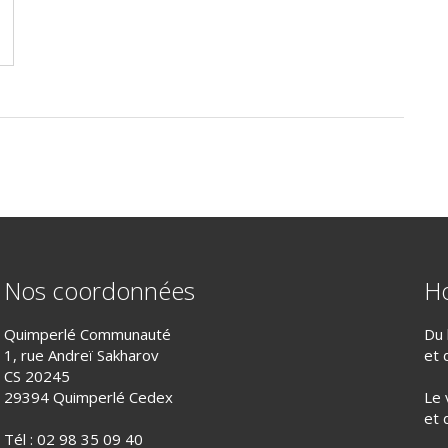
Nos coordonnées
Ho
Quimperlé Communauté
Du 
1, rue Andreï Sakharov
et 
CS 20245
29394 Quimperlé Cedex
Le 
et 
Tél :
02 98 35 09 40