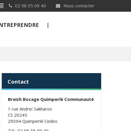
Breton
02 98 35 09 40
Nous contacter
 ENTREPRENDRE
FERMER
Contact
Breizh Bocage Quimperlé Communauté
1 rue Andreï Sakharov
CS 20245
29394 Quimperlé Cedex
Tél : 02 98 35 09 40