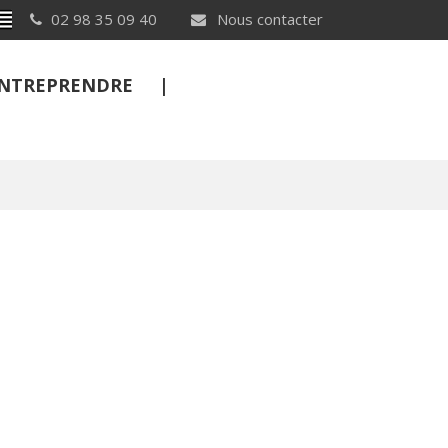
Breton
02 98 35 09 40
Nous contacter
 ENTREPRENDRE
FERMER