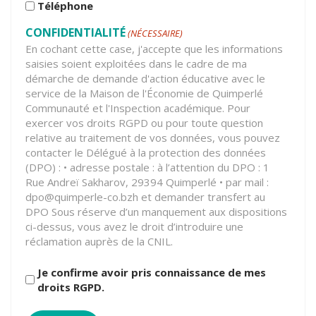
Téléphone
DES
COMMUNICATIONS
CONFIDENTIALITÉ
(NÉCESSAIRE)
SUR
En cochant cette case, j'accepte que les informations
LES
saisies soient exploitées dans le cadre de ma
ÉVÈNEMENTS
démarche de demande d'action éducative avec le
ORGANISÉS
service de la Maison de l'Économie de Quimperlé
À
Communauté et l'Inspection académique. Pour
LA
exercer vos droits RGPD ou pour toute question
MAISON
relative au traitement de vos données, vous pouvez
DE
contacter le Délégué à la protection des données
L'ÉCONOMIE
(DPO) : • adresse postale : à l’attention du DPO : 1
PAR
Rue Andreï Sakharov, 29394 Quimperlé • par mail :
:
dpo@quimperle-co.bzh et demander transfert au
DPO Sous réserve d’un manquement aux dispositions
(NÉCESSAIRE)
ci-dessus, vous avez le droit d’introduire une
réclamation auprès de la CNIL.
Je confirme avoir pris connaissance de mes
droits RGPD.