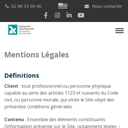
Gestion des traceurs
Breton
02 98 35 09 40
Nous contacter
Lien vers le compte Facebook
Lien vers le compte Instagram
Lien vers le compte Linkedi
Lien vers la chaîne Yo
Men
Mentions Légales
Définitions
Client
: tout professionnel ou personne physique
capable au sens des articles 1123 et suivants du Code
civil, ou personne morale, qui visite le Site objet des
présentes conditions générales.
Contenu
: Ensemble des éléments constituants
l’information présente sur le Site, notamment textes –