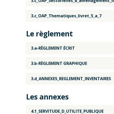
3.c_OAP_Sectorielles_d_amenagement_li
3.c_OAP_Thematiques_livret_5_a_7
Le règlement
3.a-RÈGLEMENT ÉCRIT
3.b-RÈGLEMENT GRAPHIQUE
3.d_ANNEXES_REGLEMENT_INVENTAIRES
Les annexes
4.1_SERVITUDE_D_UTILITE_PUBLIQUE