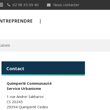
Breton
02 98 35 09 40
Nous contacter
 ENTREPRENDRE
utoire
FERMER
Contact
Quimperlé Communauté
Service Urbanisme
1 rue Andreï Sakharov
CS 20245
29394 Quimperlé Cedex