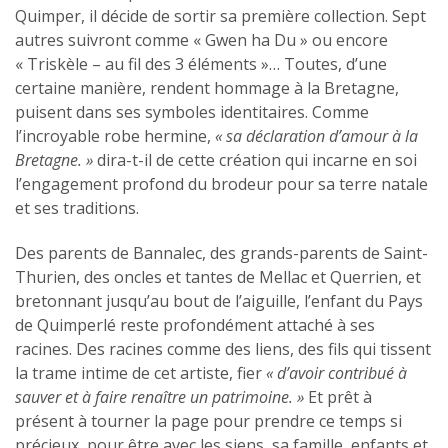
Quimper, il décide de sortir sa première collection. Sept
autres suivront comme « Gwen ha Du » ou encore
« Triskèle – au fil des 3 éléments »… Toutes, d’une
certaine manière, rendent hommage à la Bretagne,
puisent dans ses symboles identitaires. Comme
l’incroyable robe hermine,
« sa déclaration d’amour à la
Bretagne. »
dira-t-il de cette création qui incarne en soi
l’engagement profond du brodeur pour sa terre natale
et ses traditions.
Des parents de Bannalec, des grands-parents de Saint-
Thurien, des oncles et tantes de Mellac et Querrien, et
bretonnant jusqu’au bout de l’aiguille, l’enfant du Pays
de Quimperlé reste profondément attaché à ses
racines. Des racines comme des liens, des fils qui tissent
la trame intime de cet artiste, fier
« d’avoir contribué
à
sauver et à faire renaître un patrimoine. »
Et prêt à
présent à tourner la page pour prendre ce temps si
précieux, pour être avec les siens, sa famille, enfants et