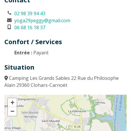
02 98 39 94 43
yoga29peggy@gmail.com
06 68 16 18 37
Confort / Services
Entrée :
Payant
Situation
Camping Les Grands Sables 22 Rue du Philosophe
Alain 29360 Clohars-Carnoët
+
−