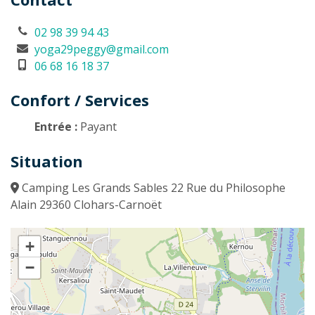
02 98 39 94 43
yoga29peggy@gmail.com
06 68 16 18 37
Confort / Services
Entrée :
Payant
Situation
Camping Les Grands Sables 22 Rue du Philosophe
Alain 29360 Clohars-Carnoët
+
−