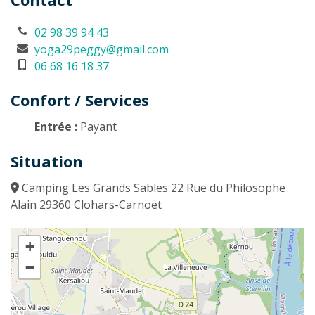
02 98 39 94 43
yoga29peggy@gmail.com
06 68 16 18 37
Confort / Services
Entrée :
Payant
Situation
Camping Les Grands Sables 22 Rue du Philosophe
Alain 29360 Clohars-Carnoët
+
−