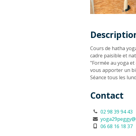
Descriptio
Descriptio
Cours de hatha yoga
cadre paisible et nat
"Formée au yoga et 
vous apporter un bi
Séance tous les lund
Contact
02 98 39 94 43
yoga29peggy@
06 68 16 18 37