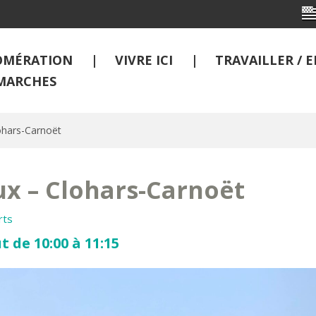
OMÉRATION
VIVRE ICI
TRAVAILLER /
MARCHES
ohars-Carnoët
x – Clohars-Carnoët
rts
t de 10:00 à 11:15