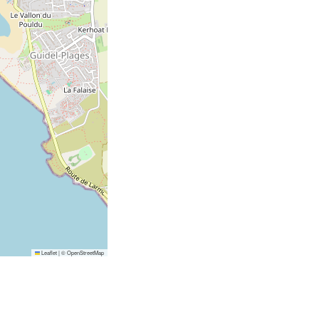
Leaflet
|
©
OpenStreetMap