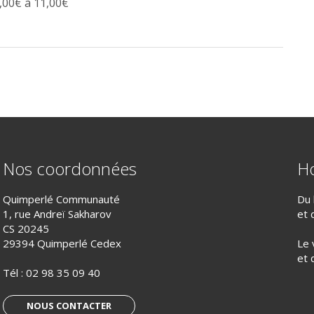
,00€ à 11,00€
Nos coordonnées
Ho
Quimperlé Communauté
Du 
1, rue Andreï Sakharov
et 
CS 20245
29394 Quimperlé Cedex
Le 
et 
Tél :
02 98 35 09 40
NOUS CONTACTER