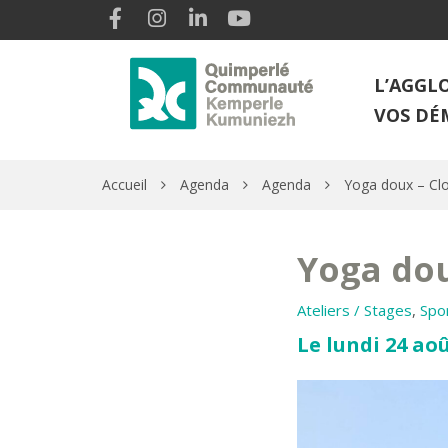
Gestion des traceurs
Lien vers le compte Facebook
Lien vers le compte Instagram
Lien vers le compte Linkedin
Lien vers la chaîne Youtube
L’AGGL
VOS DÉ
Accueil
Agenda
Agenda
Yoga doux – Cl
Yoga dou
Ateliers / Stages
,
Spo
Le lundi 24 aoû