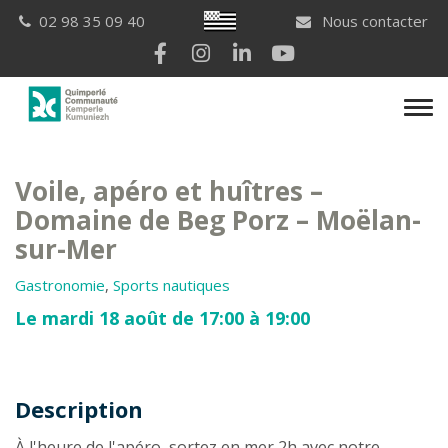
Gestion des traceurs
Breton
02 98 35 09 40
Nous contacter
Lien vers le compte Facebook
Lien vers le compte Instagram
Lien vers le compte Linkedi
Lien vers la chaîne Yo
Men
Voile, apéro et huîtres –
Domaine de Beg Porz – Moëlan-
sur-Mer
Gastronomie
,
Sports nautiques
Le mardi 18 août de 17:00 à 19:00
Description
Description
À l'heure de l'apéro, sortez en mer 2h avec notre