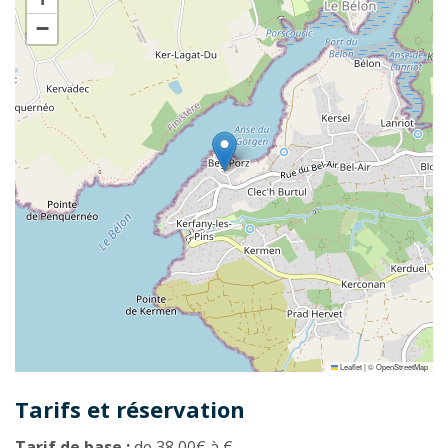
−
Leaflet
|
©
OpenStreetMap
Tarifs et réservation
Tarif de base :
de 38,00€ à €