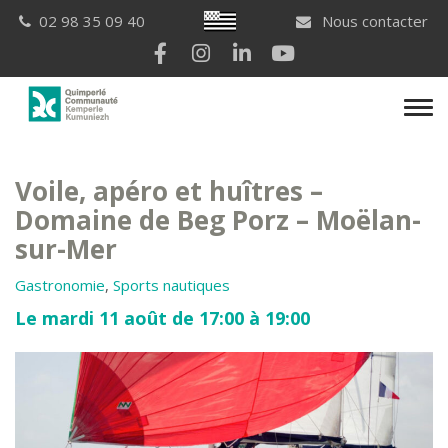
Gestion des traceurs
Breton
02 98 35 09 40
Nous contacter
Lien vers le compte Facebook
Lien vers le compte Instagram
Lien vers le compte Linkedi
Lien vers la chaîne Yo
Men
Voile, apéro et huîtres –
Domaine de Beg Porz – Moëlan-
sur-Mer
Gastronomie
,
Sports nautiques
Le mardi 11 août de 17:00 à 19:00