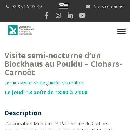
Gestion des traceurs
Breton
02 98 35 09 40
Nous contacter
Lien vers le compte Facebook
Lien vers le compte Instagram
Lien vers le compte Linkedi
Lien vers la chaîne Yo
Men
Visite semi-nocturne d’un
Blockhaus au Pouldu – Clohars-
Carnoët
Circuit / Visite
,
Visite guidée
,
Visite libre
Le jeudi 13 août de 18:00 à 21:00
Description
Description
L’association Mémoire et Patrimoine de Clohars-