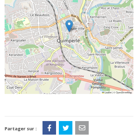
Leaflet
|
©
OpenStreetMap
Partager sur :