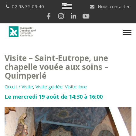
Gestion des traceurs
Breton
02 98 35 09 40
Nous contacter
Lien vers le compte Facebook
Lien vers le compte Instagram
Lien vers le compte Linkedi
Lien vers la chaîne Yo
Men
Visite – Saint-Eutrope, une
chapelle vouée aux soins –
Quimperlé
Circuit / Visite
,
Visite guidée
,
Visite libre
Le mercredi 19 août de 14:30 à 16:00