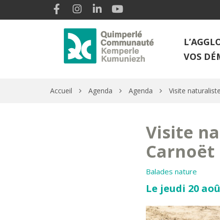
Gestion des traceurs
Lien vers le compte Facebook
Lien vers le compte Instagram
Lien vers le compte Linkedin
Lien vers la chaîne Youtube
L’AGGL
VOS DÉ
Accueil
Agenda
Agenda
Visite naturalist
Visite na
Carnoët
Balades nature
Le jeudi 20 aoû