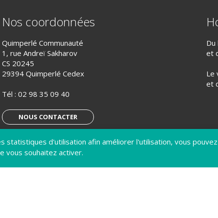
Nos coordonnées
Ho
Quimperlé Communauté
Du 
1, rue Andreï Sakharov
et 
CS 20245
29394 Quimperlé Cedex
Le 
et 
Tél :
02 98 35 09 40
NOUS CONTACTER
 statistiques d'utilisation afin améliorer l'utilisation, vous pouvez
S’ABONNER À LA LETTRE D’INFO
e vous souhaitez activer.
IQUE DE CONFIDENTIALITÉ
GÉRER MES COOKIES
ACCESSIBILITÉ : NON CONFORME