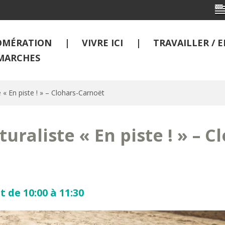
OMÉRATION
VIVRE ICI
TRAVAILLER /
MARCHES
e « En piste ! » – Clohars-Carnoët
turaliste « En piste ! » – C
t de 10:00 à 11:30