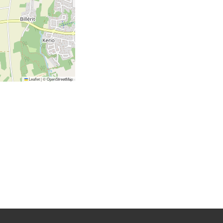
Leaflet
|
©
OpenStreetMap