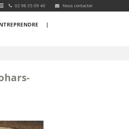
Breton
02 98 35 09 40
Nous contacter
 ENTREPRENDRE
FERMER
lohars-