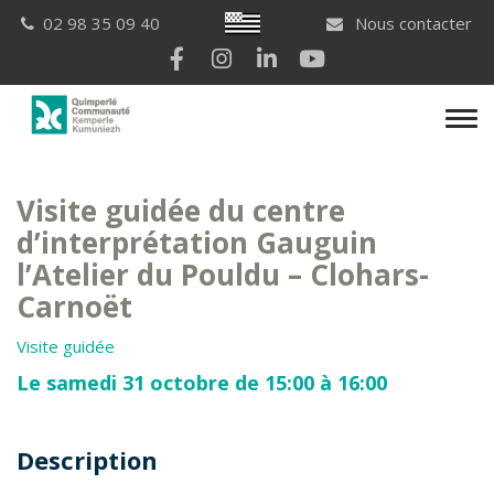
Gestion des traceurs
Breton
02 98 35 09 40
Nous contacter
Lien vers le compte Facebook
Lien vers le compte Instagram
Lien vers le compte Linkedi
Lien vers la chaîne Yo
Men
Visite guidée du centre
d’interprétation Gauguin
l’Atelier du Pouldu – Clohars-
Carnoët
Visite guidée
Le samedi 31 octobre de 15:00 à 16:00
Description
Description