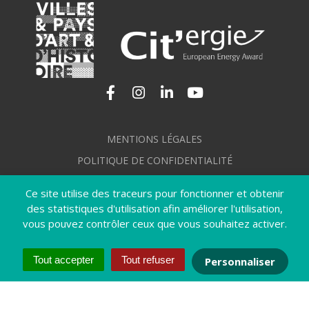
Lien vers le compte Facebook
Lien vers le compte Instagram
Lien vers le compte Linkedi
Lien vers la chaîne Yo
MENTIONS LÉGALES
POLITIQUE DE CONFIDENTIALITÉ
GÉRER MES COOKIES
Ce site utilise des traceurs pour fonctionner et obtenir
PLAN DU SITE
des statistiques d'utilisation afin améliorer l'utilisation,
vous pouvez contrôler ceux que vous souhaitez activer.
CRÉDITS
ACCESSIBILITÉ : NON CONFORME
Tout accepter
Tout refuser
Personnaliser