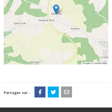
Leaflet
|
©
OpenStreetMap
Partager sur :