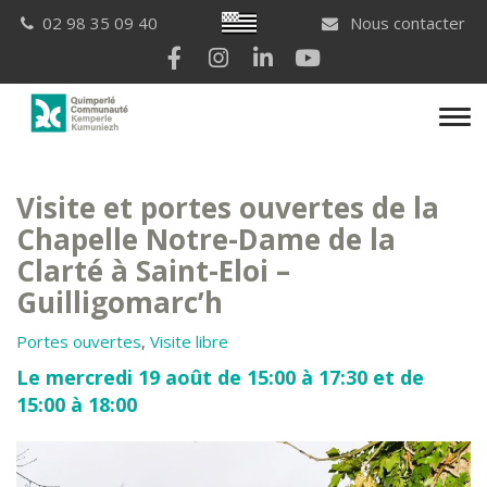
Gestion des traceurs
Breton
02 98 35 09 40
Nous contacter
Lien vers le compte Facebook
Lien vers le compte Instagram
Lien vers le compte Linkedi
Lien vers la chaîne Yo
Men
Visite et portes ouvertes de la
Chapelle Notre-Dame de la
Clarté à Saint-Eloi –
Guilligomarc’h
Portes ouvertes
,
Visite libre
Le mercredi 19 août de 15:00 à 17:30 et de
15:00 à 18:00