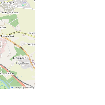
Leaflet
|
©
OpenStreetMap