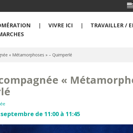
OMÉRATION
VIVRE ICI
TRAVAILLER /
MARCHES
gnée « Métamorphoses » – Quimperlé
accompagnée « Métamorpho
lé
dée
 septembre de 11:00 à 11:45