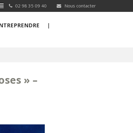
Breton
02 98 35 09 40
Nous contacter
 ENTREPRENDRE
FERMER
ses » –