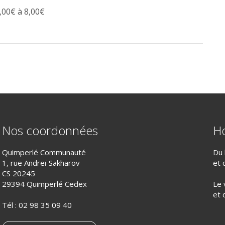
,00€ à 8,00€
Nos coordonnées
Ho
Quimperlé Communauté
Du 
1, rue Andreï Sakharov
et 
CS 20245
29394 Quimperlé Cedex
Le 
et 
Tél :
02 98 35 09 40