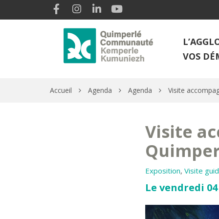
Gestion des traceurs
Lien vers le compte Facebook
Lien vers le compte Instagram
Lien vers le compte Linkedin
Lien vers la chaîne Youtube
L’AGGL
VOS DÉ
Accueil
Agenda
Agenda
Visite accompa
Visite 
Quimper
Exposition
,
Visite gui
Le vendredi 04