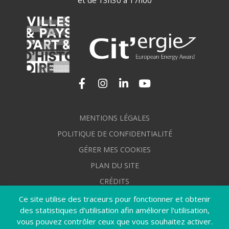
et de 13h30 à 17h00
Lien vers le compte Facebook
Lien vers le compte Instagram
Lien vers le compte Linkedi
Lien vers la chaîne Yo
MENTIONS LÉGALES
POLITIQUE DE CONFIDENTIALITÉ
GÉRER MES COOKIES
PLAN DU SITE
CRÉDITS
ACCESSIBILITÉ : NON CONFORME
Ce site utilise des traceurs pour fonctionner et obtenir
des statistiques d'utilisation afin améliorer l'utilisation,
vous pouvez contrôler ceux que vous souhaitez activer.