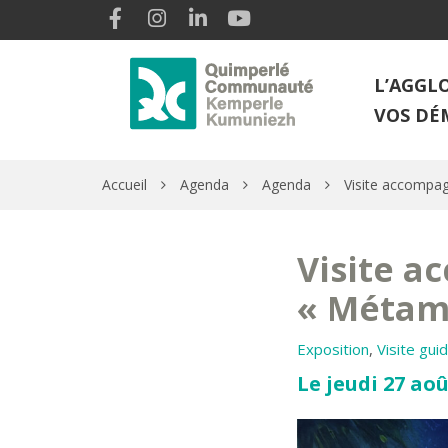
Gestion des traceurs
Lien vers le compte Facebook
Lien vers le compte Instagram
Lien vers le compte Linkedin
Lien vers la chaîne Youtube
L’AGGL
VOS DÉ
Accueil
Agenda
Agenda
Visite accompa
Visite a
« Métam
Exposition
,
Visite gui
Le jeudi 27 aoû