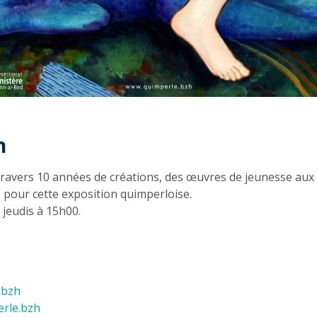
n
n
ravers 10 années de créations, des œuvres de jeunesse au
 pour cette exposition quimperloise.
s jeudis à 15h00.
.bzh
rle.bzh