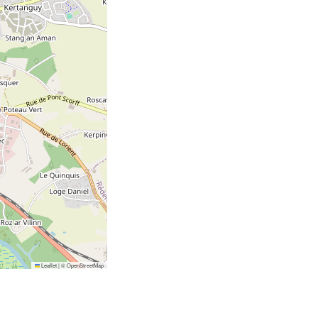
Leaflet
|
©
OpenStreetMap