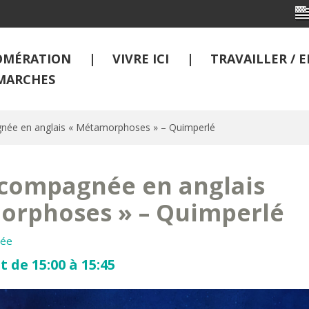
OMÉRATION
VIVRE ICI
TRAVAILLER /
MARCHES
gnée en anglais « Métamorphoses » – Quimperlé
ccompagnée en anglais
orphoses » – Quimperlé
dée
t de 15:00 à 15:45