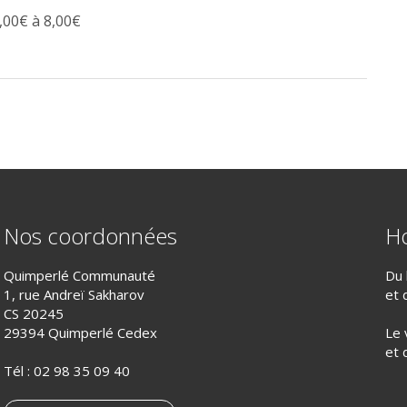
,00€ à 8,00€
Nos coordonnées
Ho
Quimperlé Communauté
Du 
1, rue Andreï Sakharov
et 
CS 20245
29394 Quimperlé Cedex
Le 
et 
Tél :
02 98 35 09 40