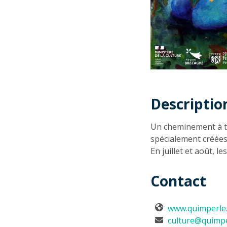
Descriptio
Descriptio
Un cheminement à t
spécialement créées
En juillet et août, le
Contact
www.quimperle
culture@quimpe