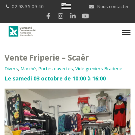
Gestion des traceurs
Breton
02 98 35 09 40
Nous contacter
Lien vers le compte Facebook
Lien vers le compte Instagram
Lien vers le compte Linkedi
Lien vers la chaîne Yo
Men
Vente Friperie – Scaër
Divers
,
Marché
,
Portes ouvertes
,
Vide greniers Braderie
Le samedi 03 octobre de 10:00 à 16:00