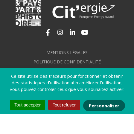
Lien vers le compte Facebook
Lien vers le compte Instagram
Lien vers le compte Linkedi
Lien vers la chaîne Yo
MENTIONS LÉGALES
POLITIQUE DE CONFIDENTIALITÉ
GÉRER MES COOKIES
Ce site utilise des traceurs pour fonctionner et obtenir
PLAN DU SITE
des statistiques d'utilisation afin améliorer l'utilisation,
vous pouvez contrôler ceux que vous souhaitez activer.
CRÉDITS
ACCESSIBILITÉ : NON CONFORME
Tout accepter
Tout refuser
Personnaliser