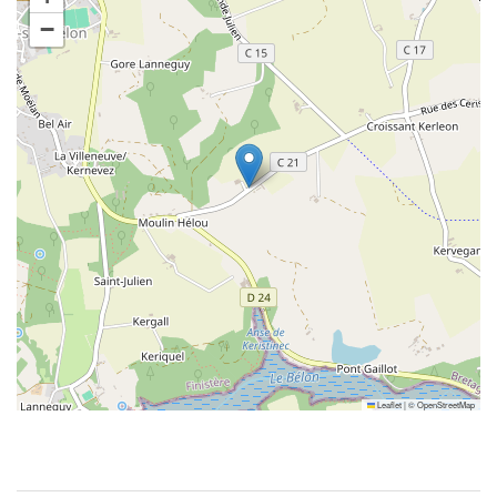
−
Leaflet
|
©
OpenStreetMap