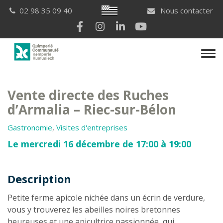
Gestion des traceurs
Breton
02 98 35 09 40
Nous contacter
Lien vers le compte Facebook
Lien vers le compte Instagram
Lien vers le compte Linkedi
Lien vers la chaîne Yo
Men
Vente directe des Ruches
d’Armalia – Riec-sur-Bélon
Gastronomie
,
Visites d'entreprises
Le mercredi 16 décembre de 17:00 à 19:00
Description
Description
Petite ferme apicole nichée dans un écrin de verdure,
vous y trouverez les abeilles noires bretonnes
heureuses et une apicultrice passionnée, qui