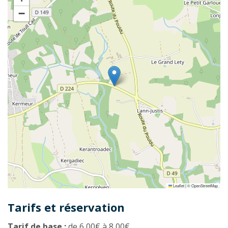
−
Leaflet
|
©
OpenStreetMap
Tarifs et réservation
Tarif de base :
de 6,00€ à 8,00€