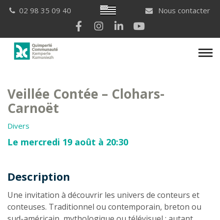
Gestion des traceurs
Breton
02 98 35 09 40
Nous contacter
Lien vers le compte Facebook
Lien vers le compte Instagram
Lien vers le compte Linkedi
Lien vers la chaîne Yo
Men
Veillée Contée – Clohars-
Carnoët
Divers
Le mercredi 19 août à 20:30
Description
Description
Une invitation à découvrir les univers de conteurs et
conteuses. Traditionnel ou contemporain, breton ou
sud-américain, mythologique ou télévisuel : autant