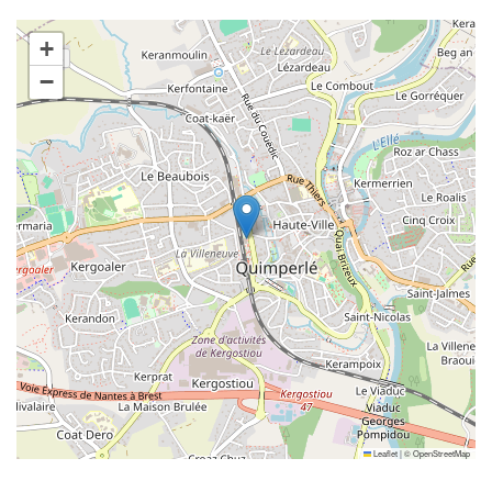
+
−
Leaflet
|
©
OpenStreetMap