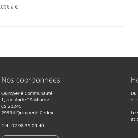
,00€ à €
Nos coordonnées
Ho
Quimperlé Communauté
Du 
1, rue Andreï Sakharov
et 
CS 20245
29394 Quimperlé Cedex
Le 
et 
Tél :
02 98 35 09 40