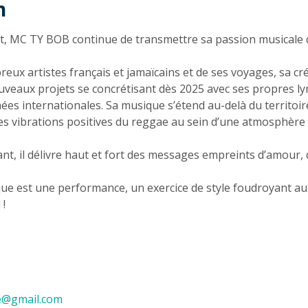
n
n
nt, MC TY BOB continue de transmettre sa passion musicale
eux artistes français et jamaïcains et de ses voyages, sa cré
uveaux projets se concrétisant dès 2025 avec ses propres lyr
rnées internationales. Sa musique s’étend au-delà du territo
les vibrations positives du reggae au sein d’une atmosphère
nt, il délivre haut et fort des messages empreints d’amour, d
que est une performance, un exercice de style foudroyant a
 !
rie@gmail.com