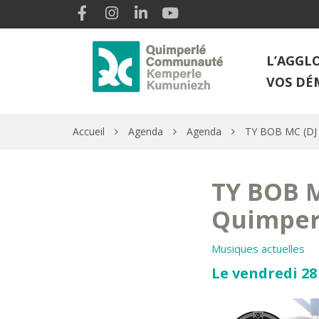
Gestion des traceurs
Lien vers le compte Facebook
Lien vers le compte Instagram
Lien vers le compte Linkedin
Lien vers la chaîne Youtube
L’AGGL
VOS DÉ
Accueil
Agenda
Agenda
TY BOB MC (DJ 
TY BOB M
Quimper
Musiques actuelles
Le vendredi 28 