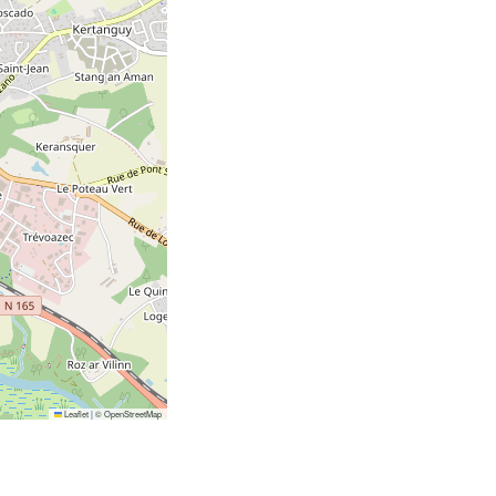
Leaflet
|
©
OpenStreetMap