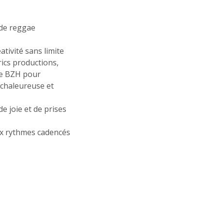
 de reggae
ativité sans limite
ics productions,
ire BZH pour
 chaleureuse et
e joie et de prises
ux rythmes cadencés