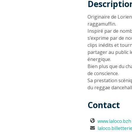
Descriptio
Descriptio
Originaire de Lorie
raggamuffin.
Inspiré par de nombr
s’exprime par de no
clips inédits et tou
partager au public 
énergique.
Bien plus que du cha
de conscience.
Sa prestation scéni
du reggae dancehall
Contact
www.laloco.bzh
laloco.billette