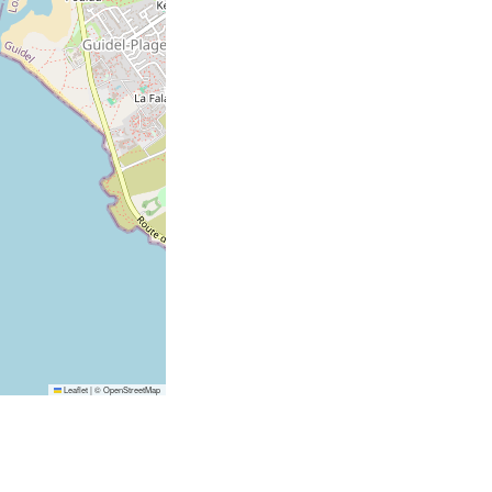
Leaflet
|
©
OpenStreetMap