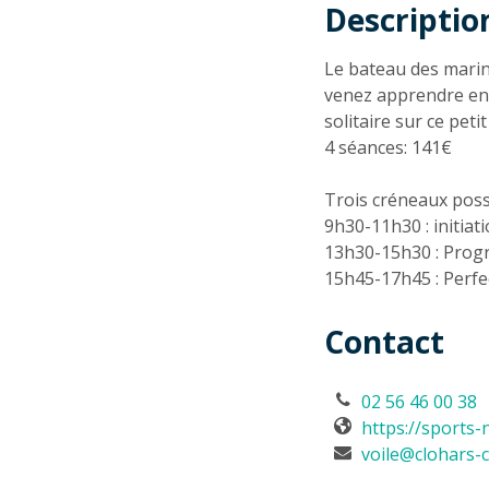
Descriptio
Descriptio
Le bateau des marins
venez apprendre en 
solitaire sur ce peti
4 séances: 141€
Trois créneaux possi
9h30-11h30 : initiat
13h30-15h30 : Prog
15h45-17h45 : Perf
Contact
02 56 46 00 38
https://sports-
voile@clohars-