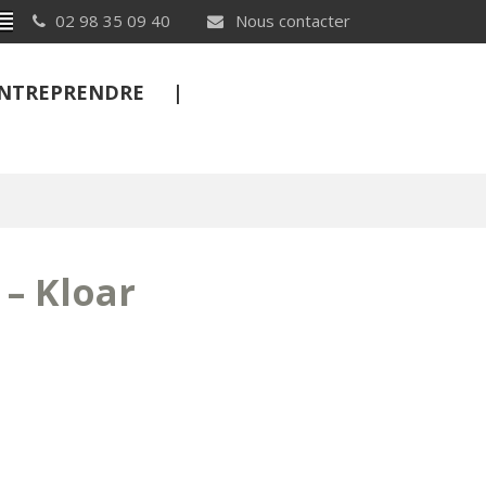
Breton
02 98 35 09 40
Nous contacter
 ENTREPRENDRE
FERMER
 – Kloar