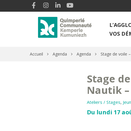
Gestion des traceurs
Lien vers le compte Facebook
Lien vers le compte Instagram
Lien vers le compte Linkedin
Lien vers la chaîne Youtube
L’AGGL
VOS DÉ
Accueil
Agenda
Agenda
Stage de voile 
Stage de 
Nautik –
Ateliers / Stages
,
Jeun
Du lundi 17 ao