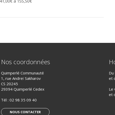
41,00€ à 155,50€
Nos coordonnées
Ho
Quimperlé Communauté
Du 
1, rue Andreï Sakharov
et 
CS 20245
29394 Quimperlé Cedex
Le 
et 
Tél :
02 98 35 09 40
NOUS CONTACTER