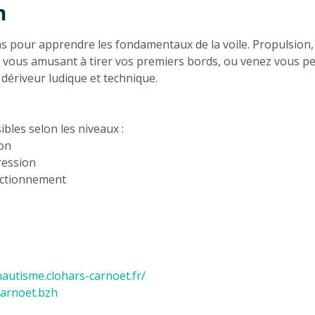
n
n
 pour apprendre les fondamentaux de la voile. Propulsion, é
vous amusant à tirer vos premiers bords, ou venez vous pe
t dériveur ludique et technique.
bles selon les niveaux :
ion
ression
ectionnement
nautisme.clohars-carnoet.fr/
carnoet.bzh