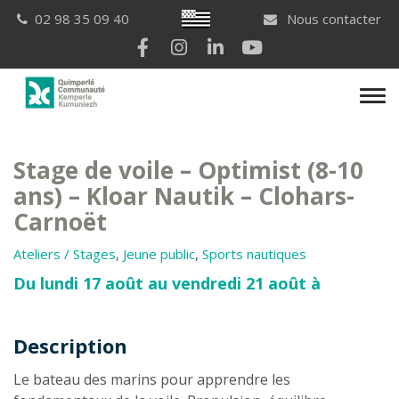
Gestion des traceurs
Breton
02 98 35 09 40
Nous contacter
Lien vers le compte Facebook
Lien vers le compte Instagram
Lien vers le compte Linkedi
Lien vers la chaîne Yo
Men
Stage de voile – Optimist (8-10
ans) – Kloar Nautik – Clohars-
Carnoët
Ateliers / Stages
,
Jeune public
,
Sports nautiques
Du lundi 17 août au vendredi 21 août à
Description
Description
Le bateau des marins pour apprendre les