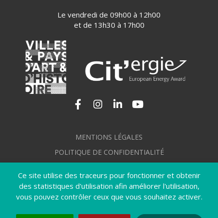
Le vendredi de 09h00 à 12h00
et de 13h30 à 17h00
Lien vers le compte Facebook
Lien vers le compte Instagram
Lien vers le compte Linkedi
Lien vers la chaîne Yo
MENTIONS LÉGALES
POLITIQUE DE CONFIDENTIALITÉ
GÉRER MES COOKIES
Ce site utilise des traceurs pour fonctionner et obtenir
PLAN DU SITE
des statistiques d'utilisation afin améliorer l'utilisation,
vous pouvez contrôler ceux que vous souhaitez activer.
CRÉDITS
ACCESSIBILITÉ : NON CONFORME