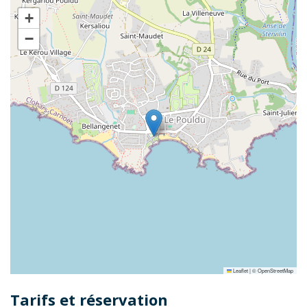
+
−
Leaflet
|
©
OpenStreetMap
Tarifs et réservation