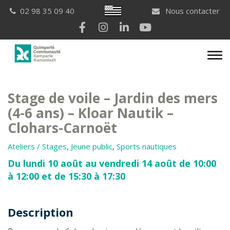
Gestion des traceurs
Breton
02 98 35 09 40
Nous contacter
Lien vers le compte Facebook
Lien vers le compte Instagram
Lien vers le compte Linkedi
Lien vers la chaîne Yo
Men
Stage de voile – Jardin des mers
(4-6 ans) – Kloar Nautik –
Clohars-Carnoët
Ateliers / Stages
,
Jeune public
,
Sports nautiques
Du lundi 10 août au vendredi 14 août de 10:00
à 12:00 et de 15:30 à 17:30
Description
Description