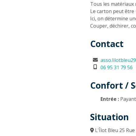
Tous les matériaux 
Le carton peut être u
Ici, on détermine un
Couper, déchirer, co
Contact
asso.lilotbleu
06 95 31 79 56
Confort / S
Entrée :
Payan
Situation
L'Îlot Bleu 25 Ru