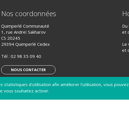
Nos coordonnées
Ho
Quimperlé Communauté
Du 
1, rue Andreï Sakharov
et 
CS 20245
29394 Quimperlé Cedex
Le 
et 
Tél :
02 98 35 09 40
NOUS CONTACTER
 statistiques d'utilisation afin améliorer l'utilisation, vous pouvez
S’ABONNER À LA LETTRE D’INFO
e vous souhaitez activer.
IQUE DE CONFIDENTIALITÉ
GÉRER MES COOKIES
ACCESSIBILITÉ : NON CONFORME