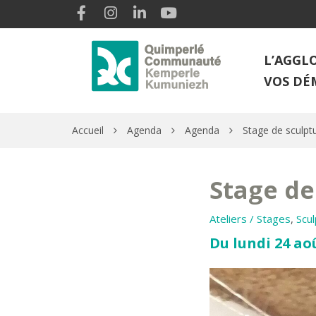
Gestion des traceurs
Lien vers le compte Facebook
Lien vers le compte Instagram
Lien vers le compte Linkedin
Lien vers la chaîne Youtube
L’AGGL
VOS DÉ
Accueil
Agenda
Agenda
Stage de sculpt
Stage de
Ateliers / Stages
,
Scu
Du lundi 24 aoû