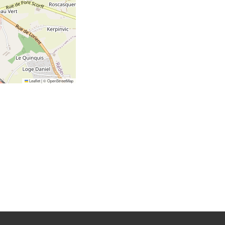
Leaflet
|
©
OpenStreetMap