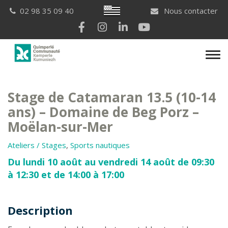
Gestion des traceurs
Breton
02 98 35 09 40
Nous contacter
Lien vers le compte Facebook
Lien vers le compte Instagram
Lien vers le compte Linkedi
Lien vers la chaîne Yo
Men
Stage de Catamaran 13.5 (10-14
ans) – Domaine de Beg Porz –
Moëlan-sur-Mer
Ateliers / Stages
,
Sports nautiques
Du lundi 10 août au vendredi 14 août de 09:30
à 12:30 et de 14:00 à 17:00
Description
Description