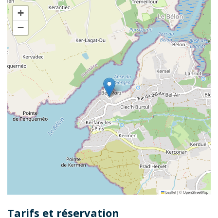
+
−
Leaflet
|
©
OpenStreetMap
Tarifs et réservation