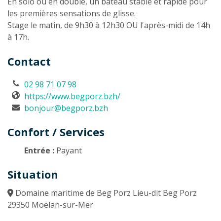
En solo ou en double, un bateau stable et rapide pour
les premières sensations de glisse.
Stage le matin, de 9h30 à 12h30 OU l'après-midi de 14h
à 17h.
Contact
02 98 71 07 98
https://www.begporz.bzh/
bonjour@begporz.bzh
Confort / Services
Entrée :
Payant
Situation
Domaine maritime de Beg Porz Lieu-dit Beg Porz
29350 Moëlan-sur-Mer