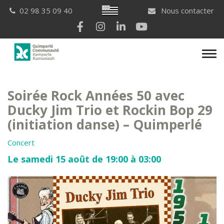
Gestion des traceurs
Breton
02 98 35 09 40
Nous contacter
Lien vers le compte Facebook
Lien vers le compte Instagram
Lien vers le compte Linkedi
Lien vers la chaîne Yo
Men
Soirée Rock Années 50 avec
Ducky Jim Trio et Rockin Bop 29
(initiation danse) – Quimperlé
Concert
Le samedi 15 août de 19:00 à 03:00