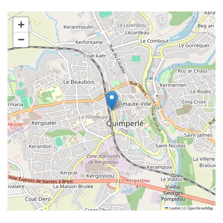
+
−
Leaflet
|
©
OpenStreetMap