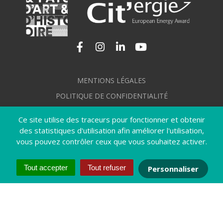
Lien vers le compte Facebook
Lien vers le compte Instagram
Lien vers le compte Linkedi
Lien vers la chaîne Yo
MENTIONS LÉGALES
POLITIQUE DE CONFIDENTIALITÉ
GÉRER MES COOKIES
Ce site utilise des traceurs pour fonctionner et obtenir
PLAN DU SITE
des statistiques d'utilisation afin améliorer l'utilisation,
vous pouvez contrôler ceux que vous souhaitez activer.
CRÉDITS
ACCESSIBILITÉ : NON CONFORME
Tout accepter
Tout refuser
Personnaliser