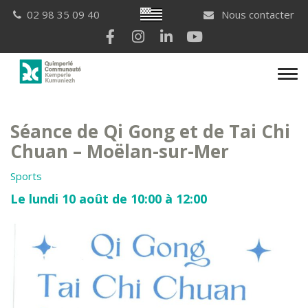
Gestion des traceurs
Breton
02 98 35 09 40
Nous contacter
Lien vers le compte Facebook
Lien vers le compte Instagram
Lien vers le compte Linkedi
Lien vers la chaîne Yo
Men
Séance de Qi Gong et de Tai Chi
Chuan – Moëlan-sur-Mer
Sports
Le lundi 10 août de 10:00 à 12:00