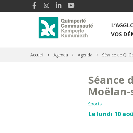
Gestion des traceurs
Lien vers le compte Facebook
Lien vers le compte Instagram
Lien vers le compte Linkedin
Lien vers la chaîne Youtube
L’AGGL
VOS DÉ
Accueil
Agenda
Agenda
Séance de Qi G
Séance d
Moëlan-
Sports
Le lundi 10 aoû