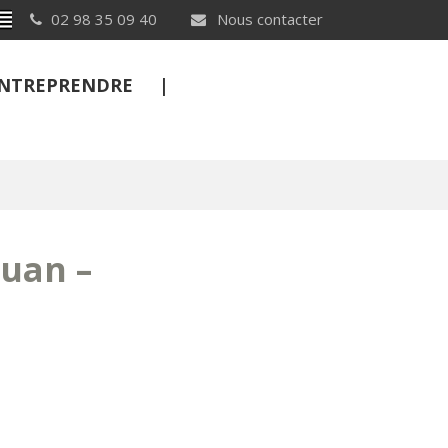
Breton
02 98 35 09 40
Nous contacter
 ENTREPRENDRE
FERMER
huan –