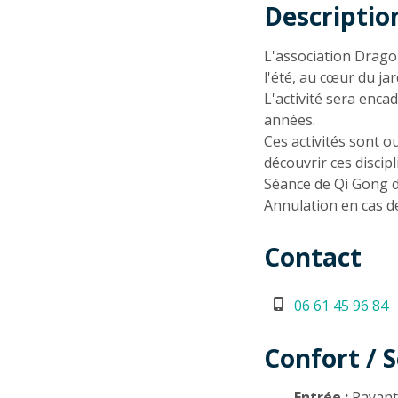
Descriptio
Descriptio
L'association Drago
l'été, au cœur du ja
L'activité sera enc
années.
Ces activités sont 
découvrir ces discipl
Séance de Qi Gong d
Annulation en cas d
Contact
06 61 45 96 84
Confort / S
Entrée :
Payan