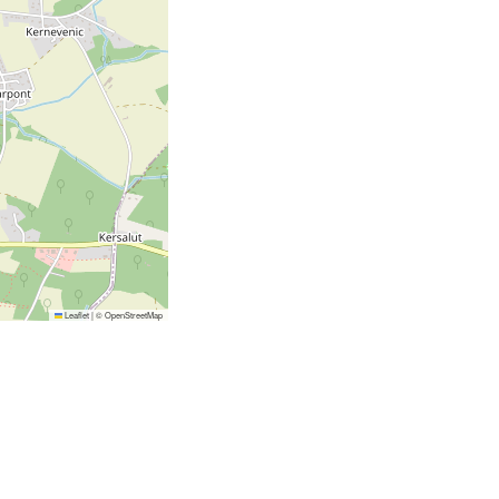
Leaflet
|
©
OpenStreetMap