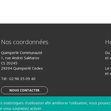
Nos coordonnées
Ho
Quimperlé Communauté
Du 
1, rue Andreï Sakharov
et 
CS 20245
29394 Quimperlé Cedex
Le 
et 
Tél :
02 98 35 09 40
NOUS CONTACTER
 statistiques d'utilisation afin améliorer l'utilisation, vous pouvez
S’ABONNER À LA LETTRE D’INFO
e vous souhaitez activer.