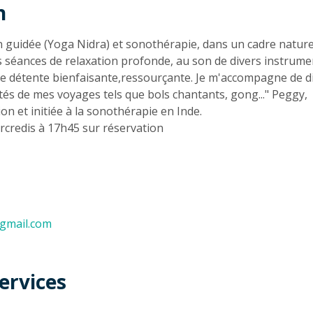
n
n
n guidée (Yoga Nidra) et sonothérapie, dans un cadre naturel
s séances de relaxation profonde, au son de divers instrume
ne détente bienfaisante,ressourçante. Je m'accompagne de d
és de mes voyages tels que bols chantants, gong..." Peggy,
on et initiée à la sonothérapie en Inde.
rcredis à 17h45 sur réservation
gmail.com
ervices
t