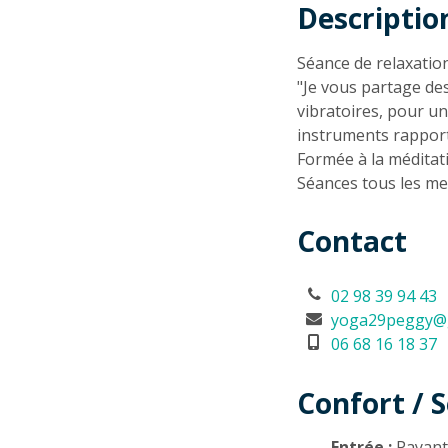
Descriptio
Descriptio
Séance de relaxatio
"Je vous partage de
vibratoires, pour u
instruments rapport
Formée à la méditati
Séances tous les me
Contact
02 98 39 94 43
yoga29peggy@
06 68 16 18 37
Confort / S
Entrée :
Payan