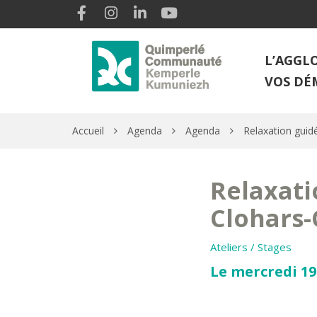
Gestion des traceurs
Lien vers le compte Facebook
Lien vers le compte Instagram
Lien vers le compte Linkedin
Lien vers la chaîne Youtube
L’AGGL
VOS DÉ
Accueil
Agenda
Agenda
Relaxation guid
Relaxati
Clohars-
Ateliers / Stages
Le mercredi 19 