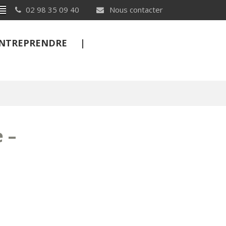
Breton
02 98 35 09 40
Nous contacter
 ENTREPRENDRE
FERMER
 –