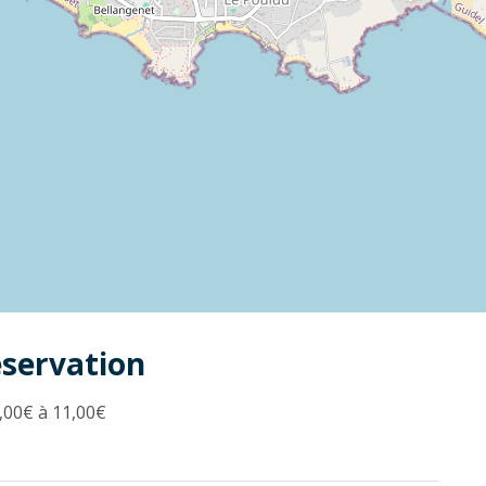
éservation
,00€ à 11,00€