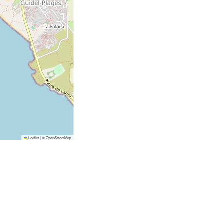
Leaflet
|
©
OpenStreetMap