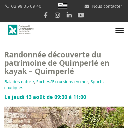
Gestion des traceurs
Breton
02 98 35 09 40
Nous contacter
Lien vers le compte Facebook
Lien vers le compte Instagram
Lien vers le compte Linkedi
Lien vers la chaîne Yo
Men
Randonnée découverte du
patrimoine de Quimperlé en
kayak – Quimperlé
Balades nature
,
Sorties/Excursions en mer
,
Sports
nautiques
Le jeudi 13 août de 09:30 à 11:00