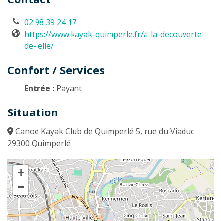
02 98 39 24 17
https://www.kayak-quimperle.fr/a-la-decouverte-
de-lelle/
Confort / Services
Entrée :
Payant
Situation
Canoë Kayak Club de Quimperlé 5, rue du Viaduc
29300 Quimperlé
+
−