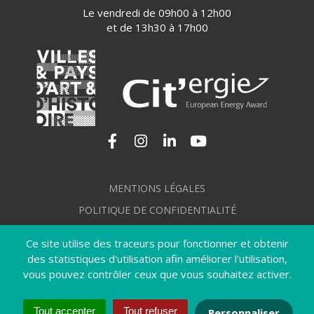
Le vendredi de 09h00 à 12h00
et de 13h30 à 17h00
Lien vers le compte Facebook
Lien vers le compte Instagram
Lien vers le compte Linkedi
Lien vers la chaîne Yo
MENTIONS LÉGALES
POLITIQUE DE CONFIDENTIALITÉ
GÉRER MES COOKIES
Ce site utilise des traceurs pour fonctionner et obtenir
PLAN DU SITE
des statistiques d'utilisation afin améliorer l'utilisation,
vous pouvez contrôler ceux que vous souhaitez activer.
CRÉDITS
ACCESSIBILITÉ : NON CONFORME
Tout accepter
Tout refuser
Personnaliser