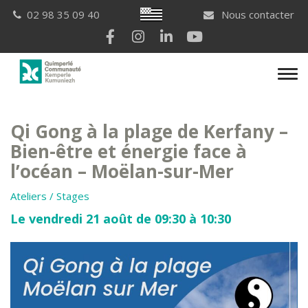
Gestion des traceurs
Breton
02 98 35 09 40
Nous contacter
Lien vers le compte Facebook
Lien vers le compte Instagram
Lien vers le compte Linkedi
Lien vers la chaîne Yo
Men
Qi Gong à la plage de Kerfany –
Bien-être et énergie face à
l’océan – Moëlan-sur-Mer
Ateliers / Stages
Le vendredi 21 août de 09:30 à 10:30