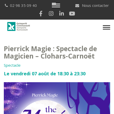
Gestion des traceurs
Breton
02 98 35 09 40
Nous contacter
Lien vers le compte Facebook
Lien vers le compte Instagram
Lien vers le compte Linkedi
Lien vers la chaîne Yo
Men
Pierrick Magie : Spectacle de
Magicien – Clohars-Carnoët
Spectacle
Le vendredi 07 août de 18:30 à 23:30