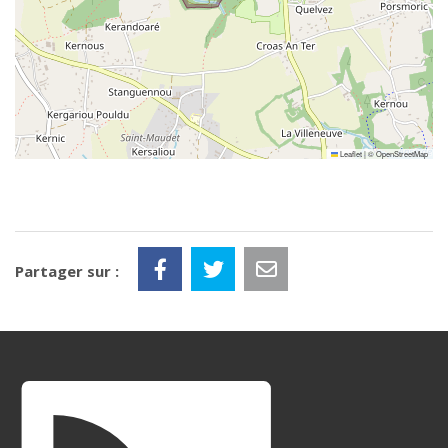
Leaflet
|
©
OpenStreetMap
Partager sur :