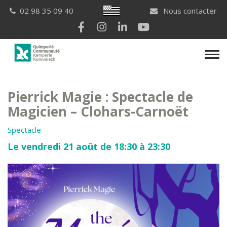
Gestion des traceurs
Breton
02 98 35 09 40
Nous contacter
Lien vers le compte Facebook
Lien vers le compte Instagram
Lien vers le compte Linkedi
Lien vers la chaîne Yo
Men
Pierrick Magie : Spectacle de
Magicien – Clohars-Carnoët
Spectacle
Le vendredi 21 août de 18:30 à 23:30