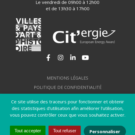
Le vendredi de 09h00 à 12h00
et de 13h30 à 17h00
Lien vers le compte Facebook
Lien vers le compte Instagram
Lien vers le compte Linkedi
Lien vers la chaîne Yo
MENTIONS LÉGALES
POLITIQUE DE CONFIDENTIALITÉ
GÉRER MES COOKIES
Ce site utilise des traceurs pour fonctionner et obtenir
PLAN DU SITE
des statistiques d'utilisation afin améliorer l'utilisation,
vous pouvez contrôler ceux que vous souhaitez activer.
CRÉDITS
ACCESSIBILITÉ : NON CONFORME
Tout accepter
Tout refuser
Personnaliser