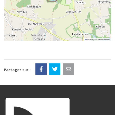
Leaflet
|
©
OpenStreetMap
Partager sur :