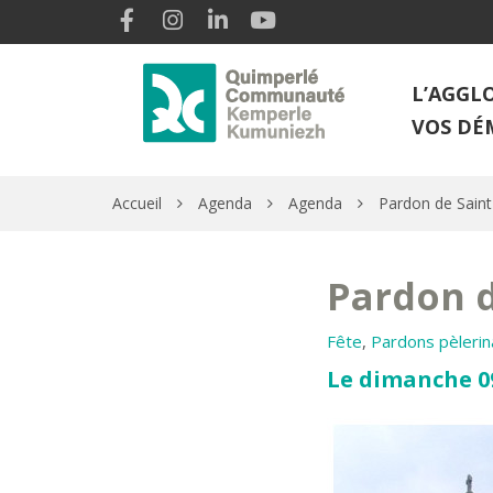
Gestion des traceurs
Lien vers le compte Facebook
Lien vers le compte Instagram
Lien vers le compte Linkedin
Lien vers la chaîne Youtube
L’AGGL
VOS DÉ
Accueil
Agenda
Agenda
Pardon de Saint
Pardon d
Fête
,
Pardons pèlerin
Le dimanche 09