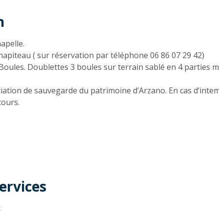
n
n
apelle.
apiteau ( sur réservation par téléphone 06 86 07 29 42)
oules. Doublettes 3 boules sur terrain sablé en 4 parties m
iation de sauvegarde du patrimoine d’Arzano. En cas d’intem
cours.
ervices
t