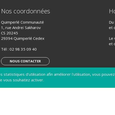
Nos coordonnées
Ho
Quimperlé Communauté
Du 
1, rue Andreï Sakharov
et 
CS 20245
29394 Quimperlé Cedex
Le 
et 
Tél :
02 98 35 09 40
NOUS CONTACTER
 statistiques d'utilisation afin améliorer l'utilisation, vous pouvez
S’ABONNER À LA LETTRE D’INFO
e vous souhaitez activer.
IQUE DE CONFIDENTIALITÉ
GÉRER MES COOKIES
ACCESSIBILITÉ : NON CONFORME