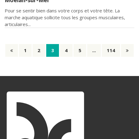
Pour se sentir bien dans votre corps et votre tête. La
marche aquatique sollicite tous les groupes musculaires,
articulaires...
1
2
3
4
5
...
114
Page précédente
Pag