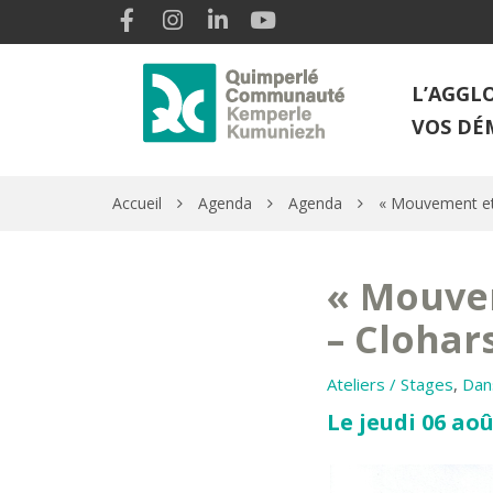
Gestion des traceurs
Lien vers le compte Facebook
Lien vers le compte Instagram
Lien vers le compte Linkedin
Lien vers la chaîne Youtube
L’AGGL
VOS DÉ
Accueil
Agenda
Agenda
« Mouvement et 
« Mouvem
– Clohar
Ateliers / Stages
,
Dan
Le jeudi 06 aoû