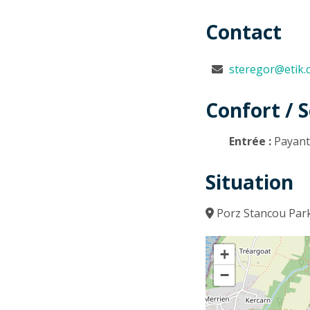
Contact
steregor@etik
Confort / S
Entrée :
Payan
Situation
Porz Stancou Par
+
−