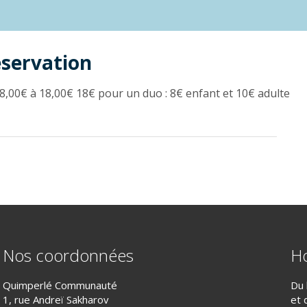
éservation
8,00€ à 18,00€ 18€ pour un duo : 8€ enfant et 10€ adulte
Nos coordonnées
Ho
Quimperlé Communauté
Du 
1, rue Andreï Sakharov
et 