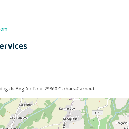
.com
ervices
t
king de Beg An Tour 29360 Clohars-Carnoët