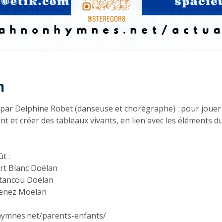
n
n
 par Delphine Robet (danseuse et chorégraphe) : pour joue
 et créer des tableaux vivants, en lien avec les éléments d
t :
ort Blanc Doëlan
 Stancou Doëlan
renez Moëlan
ymnes.net/parents-enfants/