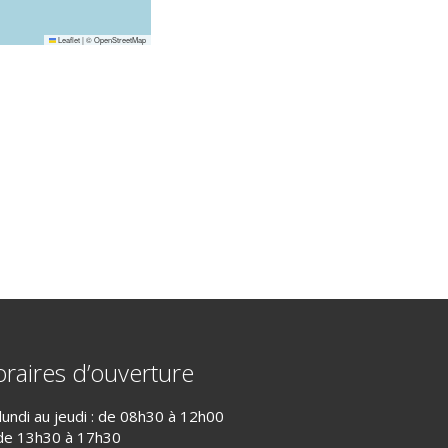
Leaflet
|
©
OpenStreetMap
raires d’ouverture
lundi au jeudi : de 08h30 à 12h00
de 13h30 à 17h30