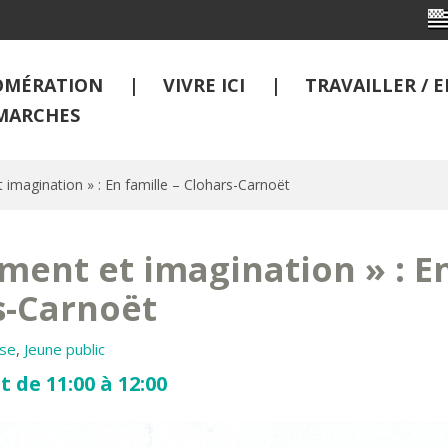
OMÉRATION
VIVRE ICI
TRAVAILLER /
MARCHES
imagination » : En famille – Clohars-Carnoët
ent et imagination » : En
s-Carnoët
se
,
Jeune public
t de 11:00 à 12:00