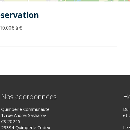
éservation
10,00€ à €
Nos coordonnées
Ho
Quimperlé Communauté
Du 
1, rue Andreï Sakharov
et 
CS 20245
29394 Quimperlé Cedex
Le 