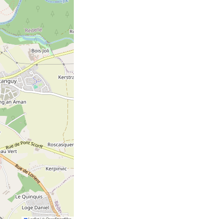
Leaflet
|
©
OpenStreetMap