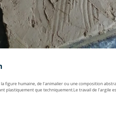
n
n
.
 la figure humaine, de l'animalier ou une composition abstrait
t plastiquement que techniquement.Le travail de l'argile est