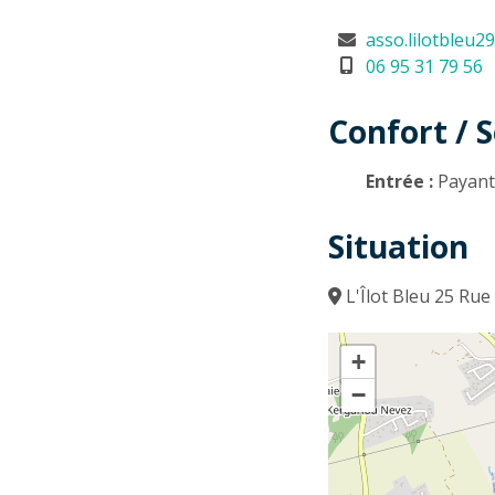
asso.lilotbleu
06 95 31 79 56
Confort / S
Entrée :
Payan
Situation
L'Îlot Bleu 25 Ru
+
−