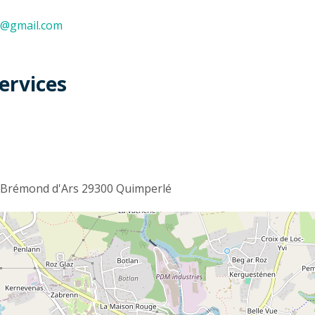
29@gmail.com
ervices
t
e Brémond d'Ars 29300 Quimperlé