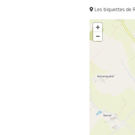
Les biquettes de 
+
−