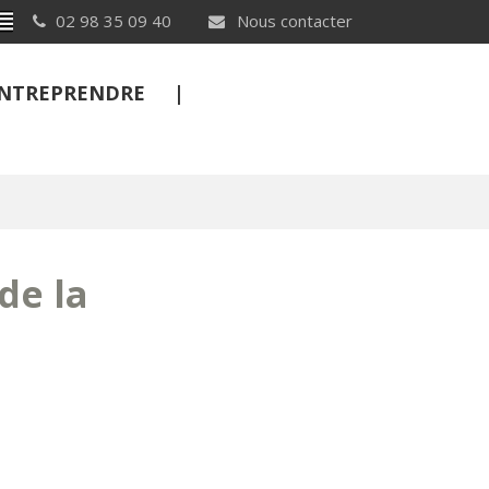
Breton
02 98 35 09 40
Nous contacter
 ENTREPRENDRE
FERMER
de la