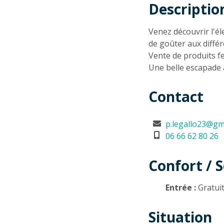
Descriptio
Descriptio
Venez découvrir l'é
de goûter aux différ
Vente de produits f
Une belle escapade à
Contact
p.legallo23@gm
06 66 62 80 26
Confort / S
Entrée :
Gratui
Situation