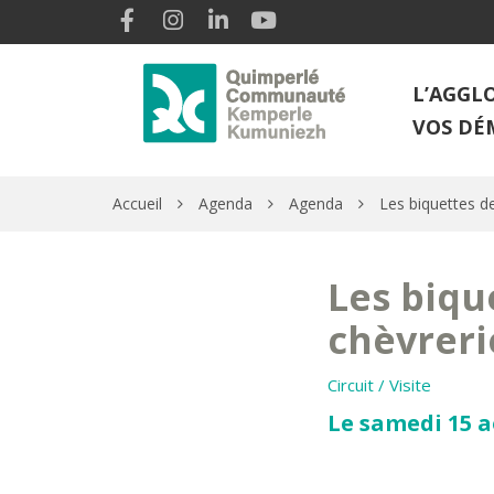
Gestion des traceurs
Lien vers le compte Facebook
Lien vers le compte Instagram
Lien vers le compte Linkedin
Lien vers la chaîne Youtube
L’AGGL
VOS DÉ
Accueil
Agenda
Agenda
Les biquettes de
Les biqu
chèvreri
Circuit / Visite
Le samedi 15 ao