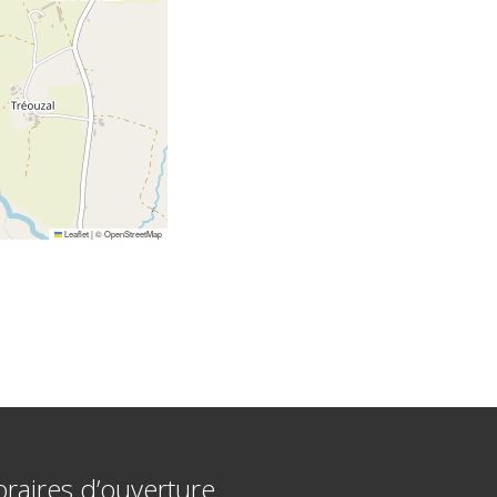
Leaflet
|
©
OpenStreetMap
raires d’ouverture