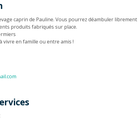
n
n
levage caprin de Pauline. Vous pourrez déambuler librement 
ents produits fabriqués sur place.
ermiers
 vivre en famille ou entre amis !
ail.com
ervices
t