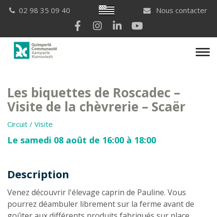
Gestion des traceurs
Breton
02 98 35 09 40
Nous contacter
Lien vers le compte Facebook
Lien vers le compte Instagram
Lien vers le compte Linkedi
Lien vers la chaîne Yo
Men
Les biquettes de Roscadec –
Visite de la chèvrerie – Scaër
Circuit / Visite
Le samedi 08 août de 16:00 à 18:00
Description
Description
Venez découvrir l'élevage caprin de Pauline. Vous
pourrez déambuler librement sur la ferme avant de
goûter aux différents produits fabriqués sur place.