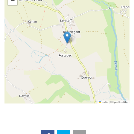
−
Leaflet
|
©
OpenStreetMap