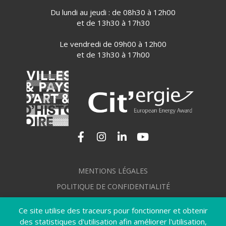
Du lundi au jeudi : de 08h30 à 12h00
et de 13h30 à 17h30
Le vendredi de 09h00 à 12h00
et de 13h30 à 17h00
Lien vers le compte Facebook
Lien vers le compte Instagram
Lien vers le compte Linkedi
Lien vers la chaîne Yo
MENTIONS LÉGALES
POLITIQUE DE CONFIDENTIALITÉ
GÉRER MES COOKIES
Ce site utilise des traceurs pour fonctionner et obtenir
PLAN DU SITE
des statistiques d'utilisation afin améliorer l'utilisation,