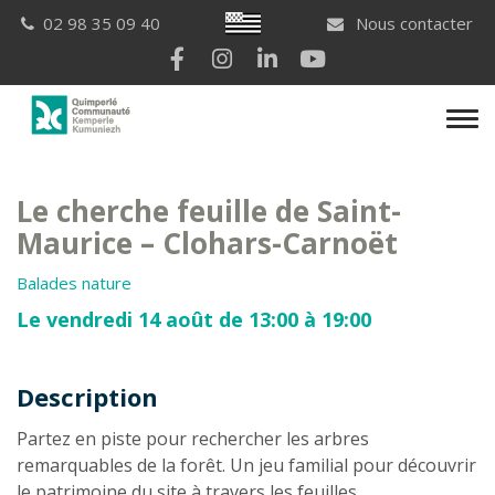
Gestion des traceurs
Breton
02 98 35 09 40
Nous contacter
Lien vers le compte Facebook
Lien vers le compte Instagram
Lien vers le compte Linkedi
Lien vers la chaîne Yo
Men
Le cherche feuille de Saint-
Maurice – Clohars-Carnoët
Balades nature
Le vendredi 14 août de 13:00 à 19:00
Description
Description
Partez en piste pour rechercher les arbres
remarquables de la forêt. Un jeu familial pour découvrir
le patrimoine du site à travers les feuilles.