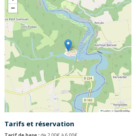
−
Leaflet
|
©
OpenStreetMap
Tarifs et réservation
Tarif de base :
de 2,00€ à 6,00€