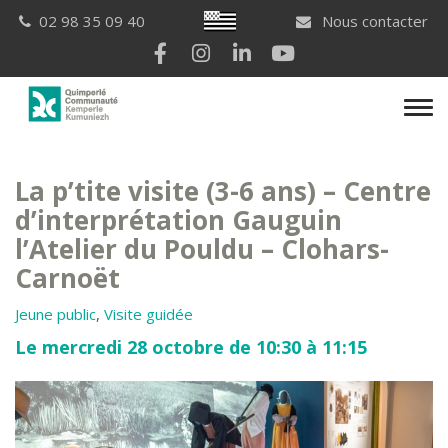
Gestion des traceurs
Breton
02 98 35 09 40
Nous contacter
Lien vers le compte Facebook
Lien vers le compte Instagram
Lien vers le compte Linkedi
Lien vers la chaîne Yo
Men
La p’tite visite (3-6 ans) – Centre
d’interprétation Gauguin
l’Atelier du Pouldu – Clohars-
Carnoët
Jeune public
,
Visite guidée
Le mercredi 28 octobre de 10:30 à 11:15