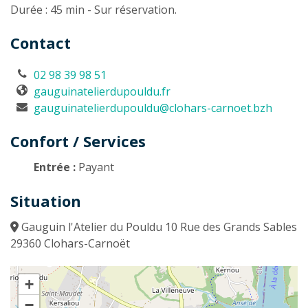
Durée : 45 min - Sur réservation.
Contact
02 98 39 98 51
gauguinatelierdupouldu.fr
gauguinatelierdupouldu@clohars-carnoet.bzh
Confort / Services
Entrée :
Payant
Situation
Gauguin l'Atelier du Pouldu 10 Rue des Grands Sables
29360 Clohars-Carnoët
+
−