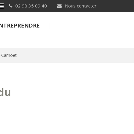
Breton
02 98 35 09 40
Nous contacter
 ENTREPRENDRE
rs-Carnoët
FERMER
 du