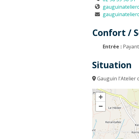
gauguinatelier
gauguinatelier
Confort / S
Entrée :
Payan
Situation
Gauguin l'Atelier
+
−