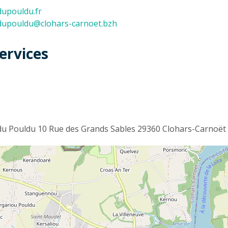
dupouldu.fr
dupouldu@clohars-carnoet.bzh
ervices
t
 du Pouldu 10 Rue des Grands Sables 29360 Clohars-Carnoët