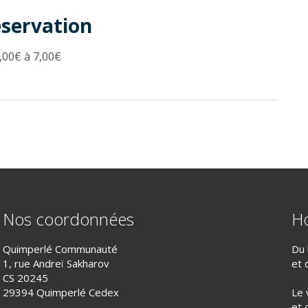
éservation
,00€ à 7,00€
Nos coordonnées
Ho
Quimperlé Communauté
Du 
1, rue Andreï Sakharov
et 
CS 20245
29394 Quimperlé Cedex
Le 
et 