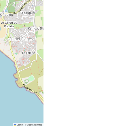
Leaflet
|
©
OpenStreetMap