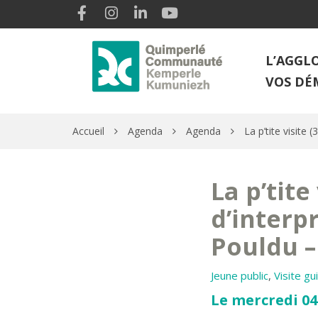
Gestion des traceurs
Lien vers le compte Facebook
Lien vers le compte Instagram
Lien vers le compte Linkedin
Lien vers la chaîne Youtube
L’AGGL
VOS DÉ
Accueil
Agenda
Agenda
La p’tite visite
La p’tite
d’interp
Pouldu –
Jeune public
,
Visite gu
Le mercredi 04