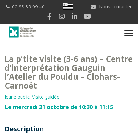
Gestion des traceurs
Breton
02 98 35 09 40
Nous contacter
Lien vers le compte Facebook
Lien vers le compte Instagram
Lien vers le compte Linkedi
Lien vers la chaîne Yo
Men
La p’tite visite (3-6 ans) – Centre
d’interprétation Gauguin
l’Atelier du Pouldu – Clohars-
Carnoët
Jeune public
,
Visite guidée
Le mercredi 21 octobre de 10:30 à 11:15
Description
Description