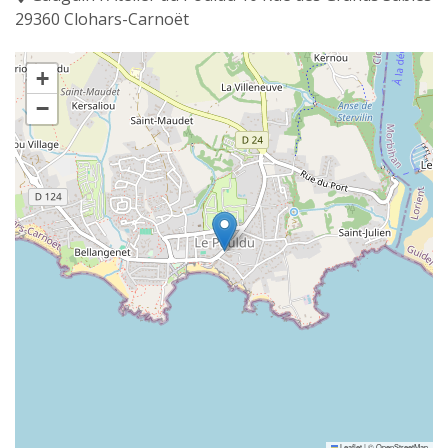
29360 Clohars-Carnoët
+
−
Leaflet
|
©
OpenStreetMap