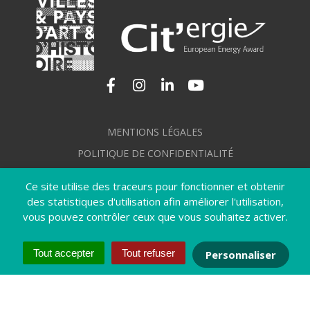
Lien vers le compte Facebook
Lien vers le compte Instagram
Lien vers le compte Linkedi
Lien vers la chaîne Yo
MENTIONS LÉGALES
POLITIQUE DE CONFIDENTIALITÉ
GÉRER MES COOKIES
Ce site utilise des traceurs pour fonctionner et obtenir
PLAN DU SITE
des statistiques d'utilisation afin améliorer l'utilisation,
vous pouvez contrôler ceux que vous souhaitez activer.
CRÉDITS
ACCESSIBILITÉ : NON CONFORME
Tout accepter
Tout refuser
Personnaliser